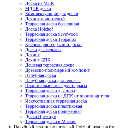
Доска из МПК
МДПК доска
Комплектующие для доски
Декинг полнотелый
Террасная доска бесшовная
Доска Holzhof
Террасная доска SaveWood
Террасная доска Террапол
Крепеж для террасной доски
Доска для террасы
Декинг
Декинг ДПК
Дешевая террасная доска
Древесно-полимерный композит
Палубная доска
Палубная доска для террасы
Пластиковые полы для террасы
Террасная доска для пола
Террасная доска из ДПК от производителя
Искусственная террасная доска
Террасная доска пластиковая
Террасная доска полимерная
Доска Премиум
Террасная доска в Москве
Палубный декинг полнотелый Holzhof шоколад 6м