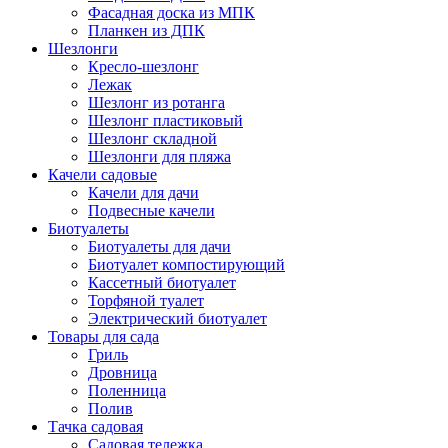
Фасадная доска из МПК
Планкен из ДПК
Шезлонги
Кресло-шезлонг
Лежак
Шезлонг из ротанга
Шезлонг пластиковый
Шезлонг складной
Шезлонги для пляжа
Качели садовые
Качели для дачи
Подвесные качели
Биотуалеты
Биотуалеты для дачи
Биотуалет компостирующий
Кассетный биотуалет
Торфяной туалет
Электрический биотуалет
Товары для сада
Гриль
Дровница
Поленница
Полив
Тачка садовая
Садовая тележка