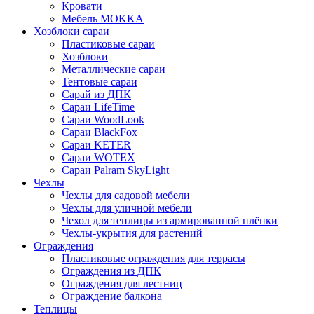
Кровати
Мебель MOKKA
Хозблоки сараи
Пластиковые сараи
Хозблоки
Металлические сараи
Тентовые сараи
Сарай из ДПК
Cараи LifeTime
Cараи WoodLook
Сараи BlackFox
Сараи KETER
Сараи WOTEX
Сараи Palram SkyLight
Чехлы
Чехлы для садовой мебели
Чехлы для уличной мебели
Чехол для теплицы из армированной плёнки
Чехлы-укрытия для растений
Ограждения
Пластиковые ограждения для террасы
Ограждения из ДПК
Ограждения для лестниц
Ограждение балкона
Теплицы