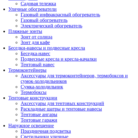
Садовая тележка
Уличные обогреватели
Газовый инфракрасный обогреватель
Газовый обогреватель
Электрический обогреватель
Пляжные зонты
Зонт от солнца
Зонт для кафе
Беседки-навесы и подвесные кресла
Беседка-навес
Подвесные кресла и кресла-качалки
Тентовый навес
Термоконтейнеры
Аксессуары для термоконтейнеров, термобоксов и
сумок-холодильников
Сумка-холодильник
Термобоксы
Тентовые конструкции
Аксессуары для тентовых конструкций
Раскладные шатры и тентовые навесы
Тентовые ангары
Тентовые гаражи
Наружное освещение
Праздничная подсветка
Светильники уличные