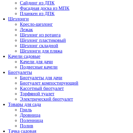
Сайдинг из ДПК
Фасадная доска из МПК
Планкен из ДПК
Шезлонги
Кресло-шезлонг
Лежак
Шезлонг из ротанга
Шезлонг пластиковый
Шезлонг складной
Шезлонги для пляжа
Качели садовые
Качели для дачи
Подвесные качели
Биотуалеты
Биотуалеты для дачи
Биотуалет компостирующий
Кассетный биотуалет
Торфяной туалет
Электрический биотуалет
Товары для сада
Гриль
Дровница
Поленница
Полив
Тачка садовая