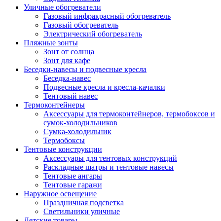
Уличные обогреватели
Газовый инфракрасный обогреватель
Газовый обогреватель
Электрический обогреватель
Пляжные зонты
Зонт от солнца
Зонт для кафе
Беседки-навесы и подвесные кресла
Беседка-навес
Подвесные кресла и кресла-качалки
Тентовый навес
Термоконтейнеры
Аксессуары для термоконтейнеров, термобоксов и
сумок-холодильников
Сумка-холодильник
Термобоксы
Тентовые конструкции
Аксессуары для тентовых конструкций
Раскладные шатры и тентовые навесы
Тентовые ангары
Тентовые гаражи
Наружное освещение
Праздничная подсветка
Светильники уличные
Детские товары