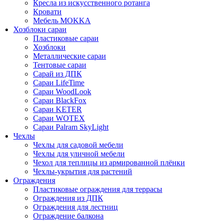
Кресла из искусственного ротанга
Кровати
Мебель MOKKA
Хозблоки сараи
Пластиковые сараи
Хозблоки
Металлические сараи
Тентовые сараи
Сарай из ДПК
Cараи LifeTime
Cараи WoodLook
Сараи BlackFox
Сараи KETER
Сараи WOTEX
Сараи Palram SkyLight
Чехлы
Чехлы для садовой мебели
Чехлы для уличной мебели
Чехол для теплицы из армированной плёнки
Чехлы-укрытия для растений
Ограждения
Пластиковые ограждения для террасы
Ограждения из ДПК
Ограждения для лестниц
Ограждение балкона